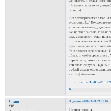
Основатель «Атласа» Евгений
«Малину», просто не употреб
сегодня).
Мы договариваемся с мобиль
аудиторию […] Пользователям
хочешь заказать еду, идешь в
как премию за свою лояльност
виде атласов зачисляем польз
скидывать пользователю по 30
даже большую, чем тратит об
Yota продаёт (для Москвы и 
образом, чтобы сравняться с
партнёры, должны выплачивать
или около 20 рублей в день. 
рублей служат определённым 
никому) абонентов.
https://roem.ru/16-06-2016/22
0
Поделиться
2016-06-16 21:28:16
Savant
VIP
Мутная история.