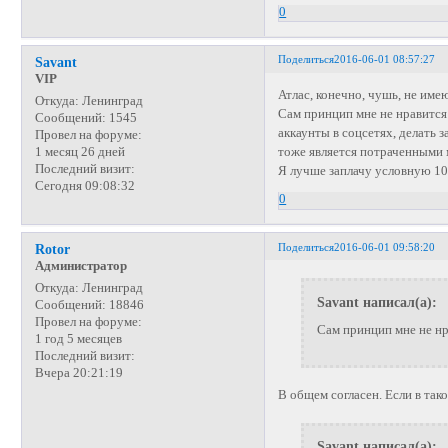
0
Поделиться
2016-06-01 08:57:27
Savant
VIP
Атлас, конечно, чушь, не име
Откуда:
Ленинград
Сам принцип мне не нравится
Сообщений:
1545
аккаунты в соцсетях, делать з
Провел на форуме:
тоже является потраченными
1 месяц 26 дней
Последний визит:
Я лучше заплачу условную 10
Сегодня 09:08:32
0
Поделиться
2016-06-01 09:58:20
Rotor
Администратор
Откуда:
Ленинград
Savant написал(а):
Сообщений:
18846
Провел на форуме:
Сам принцип мне не н
1 год 5 месяцев
Последний визит:
Вчера 20:21:19
В общем согласен. Если в так
Savant написал(а):