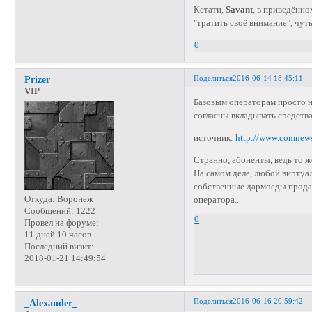
Кстати,
Savant
, в приведённ
"тратить своё внимание", чут
0
Поделиться
2016-06-14 18:45:11
Prizer
VIP
Базовым операторам просто н
согласны вкладывать средств
источник:
http://www.comnew
Странно, абоненты, ведь то 
На самом деле, любой виртуа
собственные дармоеды продаж
Откуда:
Воронеж
оператора..
Сообщений:
1222
0
Провел на форуме:
11 дней 10 часов
Последний визит:
2018-01-21 14:49:54
Поделиться
2016-06-16 20:59:42
_Alexander_