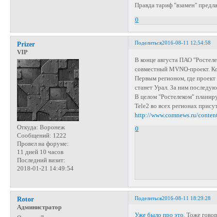
Правда тариф "взамен" предл
0
Поделиться
2016-08-11 12:54:58
Prizer
VIP
В конце августа ПАО "Ростел
совместный MVNO-проект. Ко
Первым регионом, где проект 
станет Урал. За ним последу
В целом "Ростелеком" планиру
Tele2 во всех регионах прису
http://www.comnews.ru/conten
Откуда:
Воронеж
0
Сообщений:
1222
Провел на форуме:
11 дней 10 часов
Последний визит:
2018-01-21 14:49:54
Поделиться
2016-08-11 18:29:28
Rotor
Администратор
Уже было про это
. Тоже говор