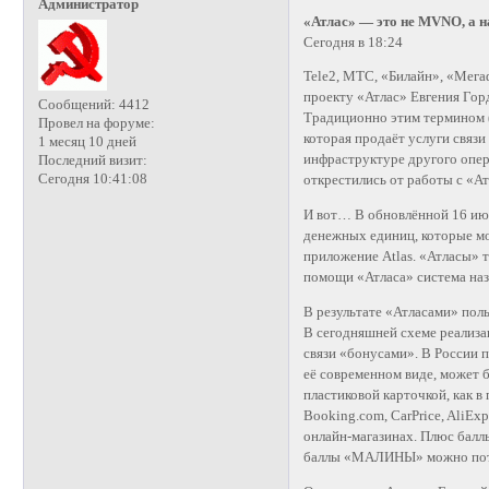
Администратор
«Атлас» — это не MVNO, а 
Сегодня в 18:24
Tele2, МТС, «Билайн», «Мегаф
проекту «Атлас» Евгения Гор
Сообщений:
4412
Традиционно этим термином (о
Провел на форуме:
которая продаёт услуги связ
1 месяц 10 дней
инфраструктуре другого опе
Последний визит:
Сегодня 10:41:08
открестились от работы с «Ат
И вот… В обновлённой 16 ию
денежных единиц, которые мо
приложение Atlas. «Атласы» т
помощи «Атласа» система наз
В результате «Атласами» пол
В сегодняшней схеме реализа
связи «бонусами». В России
её современном виде, может 
пластиковой карточкой, как 
Booking.com, CarPrice, AliExp
онлайн-магазинах. Плюс балл
баллы «МАЛИНЫ» можно потрат