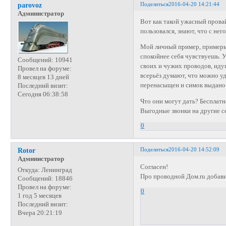
Поделиться
2016-04-20 14:21:44
parovoz
Администратор
Вот как такой ужасный провай
пользовался, знают, что с нег
Мой личный пример, примеры 
спокойнее себя чувствуешь. У
Сообщений:
10941
своих и чужих проводов, иду
Провел на форуме:
всерьёз думают, что можно уд
8 месяцев 13 дней
перенасыщен и симок выдано 
Последний визит:
Сегодня 06:38:58
Что они могут дать? Бесплатн
Выгодные звонки на другие с
0
Поделиться
2016-04-20 14:52:09
Rotor
Администратор
Согласен!
Откуда:
Ленинград
Про проводной Дом.ru добав
Сообщений:
18846
Провел на форуме:
0
1 год 5 месяцев
Последний визит:
Вчера 20:21:19