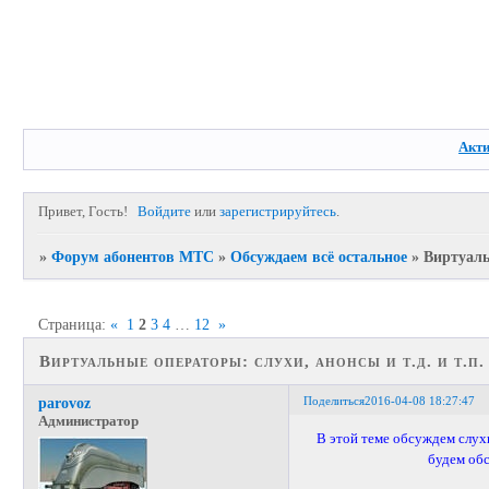
Акт
Привет, Гость!
Войдите
или
зарегистрируйтесь
.
»
Форум абонентов МТС
»
Обсуждаем всё остальное
»
Виртуаль
Страница:
«
1
2
3
4
…
12
»
Виртуальные операторы: слухи, анонсы и т.д. и т.п.
Поделиться
2016-04-08 18:27:47
parovoz
Администратор
В этой теме обсуждем слух
будем обс