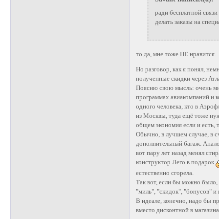
ради бесплатной связи
делать заказы на специ
то да, мне тоже НЕ нравится.
Но разговор, как я понял, нем
полученные скидки через Атлас
Поясню свою мысль: очень мн
программах авиакомпаний и коп
одного человека, кто в Аэро
из Москвы, туда ещё тоже нуж
общем экономия если и есть, т
Обычно, в лучшем случае, в с
дополнительный багаж. Анало
вот пару лет назад менял сти
конструктор Лего в подарок
естественно сгорела.
Так вот, если бы можно было,
"миль", "скидок", "бонусов" и
В идеале, конечно, надо бы пр
вместо дисконтной в магазина