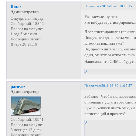
Поделиться
2016-06-29 18:06:15
Rotor
Администратор
Уважаемые, ну что:
Откуда:
Ленинград
кто нибудь зарегистрировалс
Сообщений:
18846
Провел на форуме:
Я зарегистрировался (пришлос
1 год 5 месяцев
Пишут, что для оплаты минима
Последний визит:
Кто-нить накопил уже?
Вчера 20:21:19
Не, просто интересно, как он
один, от Атласа открестилис
Написали, что СИМки будут в
0
Поделиться
2016-06-30 11:17:57
parovoz
Администратор
Забавно. Чтобы пользоваться 
оплачивать услуги того самог
нужно, кешбек иметь от кучи 
регистраций и прочего?
Сообщений:
10941
0
Провел на форуме:
8 месяцев 13 дней
Последний визит: