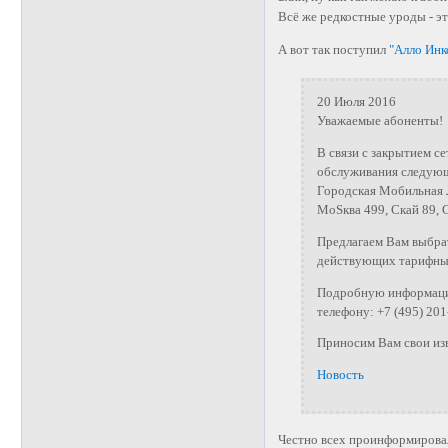
Всё же редкостные уроды - 
А вот так поступил
"Алло Инк
20 Июля 2016
Уважаемые абоненты!
В связи с закрытием с
обслуживания следующ
Городская Мобильная 
MoSква 499, Скай 89, С
Предлагаем Вам выбра
действующих тарифных
Подробную информацию
телефону: +7 (495) 20
Приносим Вам свои изв
Новость
Честно всех проинформировал,