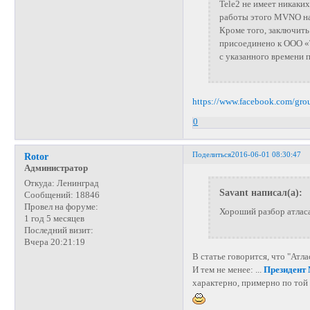
Tele2 не имеет никаки
работы этого MVNO на
Кроме того, заключит
присоединено к ООО «
с указанного времени 
https://www.facebook.com/gr
0
Поделиться
2016-06-01 08:30:47
Rotor
Администратор
Откуда:
Ленинград
Savant написал(а):
Сообщений:
18846
Провел на форуме:
Хороший разбор атлас
1 год 5 месяцев
Последний визит:
Вчера 20:21:19
В статье говорится, что "Атла
И тем не менее: ...
Президент 
характерно, примерно по той 