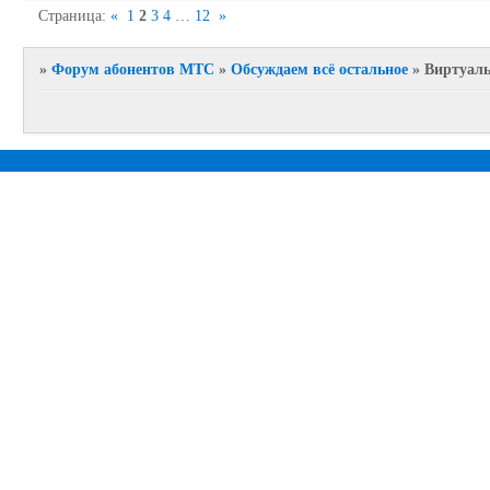
Страница:
«
1
2
3
4
…
12
»
»
Форум абонентов МТС
»
Обсуждаем всё остальное
»
Виртуаль