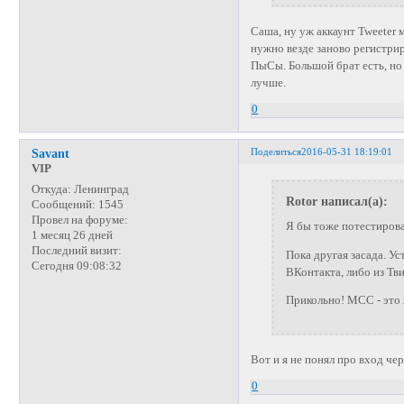
Саша, ну уж аккаунт Tweeter 
нужно везде заново регистрир
ПыСы. Большой брат есть, но 
лучше.
0
Поделиться
2016-05-31 18:19:01
Savant
VIP
Откуда:
Ленинград
Rotor написал(а):
Сообщений:
1545
Провел на форуме:
Я бы тоже потестирова
1 месяц 26 дней
Последний визит:
Пока другая засада. Ус
Сегодня 09:08:32
ВКонтакта, либо из Тви
Прикольно! МСС - это 
Вот и я не понял про вход чере
0