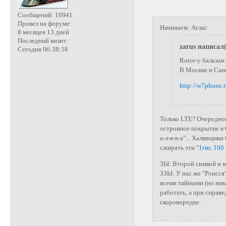
Сообщений:
10941
Провел на форуме:
Начинаем: Атлас
8 месяцев 13 дней
Последний визит:
zarus написал(
Сегодня 06:38:58
Rotor-у бальзам
В Москве и Сан
http://w7phone.
Только LTE? Очередной
островное покрытие в 
а-л-я-в-а"... Халявщик
сжирать эти "
1гиг, 10
ЗЫ: Второй симкой и м
ЗЗЫ: У нас же "Роисся"
всеми тайными (но ник
работать, а при справе
скоровородке.