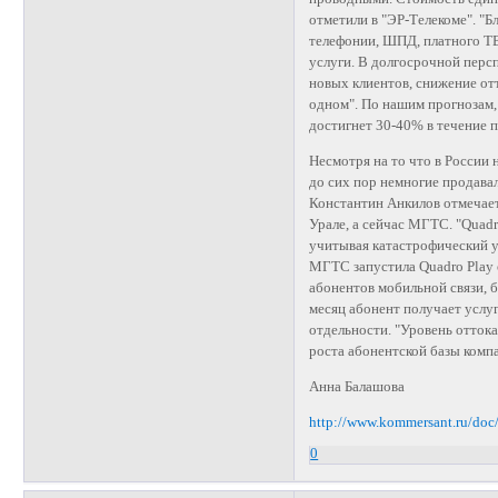
отметили в "ЭР-Телекоме". "
телефонии, ШПД, платного ТВ
услуги. В долгосрочной перс
новых клиентов, снижение отт
одном". По нашим прогнозам,
достигнет 30-40% в течение п
Несмотря на то что в России 
до сих пор немногие продава
Константин Анкилов отмечает,
Урале, а сейчас МГТС. "Quadr
учитывая катастрофический у
МГТС запустила Quadro Play о
абонентов мобильной связи, бо
месяц абонент получает услу
отдельности. "Уровень отток
роста абонентской базы ком
Анна Балашова
http://www.kommersant.ru/do
0