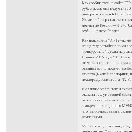
Как сообщается на сайте "ЭР-
руб. в месяц они получат 300
номера региона и 6 Гб мобил
Холдинга" сверх пакета соста
номера по России — 8 руб. Ст
руб. — номера России.
Как пояснили в "ЭР-Телекоме"
конца года и выйти с ними в 
"конкурентной среды на рынк
В конце 2015 года "ЭР-Телек
network operator — виртуальн
развивается по модели resell
клиента (в какой пропорции, 
поддержку клиентов, а "Т2 Р
В отличие от агентской схем
оказания услуг сотовой связ
на чьей сети работает проект
к модели полноценного MVNO, 
что "заинтересованы в дальн
компаниями".
Мобильные услуги могут подк
проводными. Стоимость едино