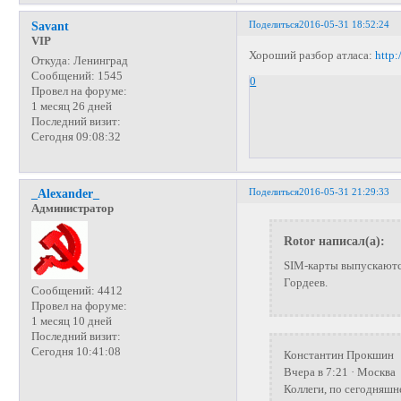
Поделиться
2016-05-31 18:52:24
Savant
VIP
Хороший разбор атласа:
http:
Откуда:
Ленинград
Сообщений:
1545
0
Провел на форуме:
1 месяц 26 дней
Последний визит:
Сегодня 09:08:32
Поделиться
2016-05-31 21:29:33
_Alexander_
Администратор
Rotor написал(а):
SIM-карты выпускаютс
Гордеев.
Сообщений:
4412
Провел на форуме:
1 месяц 10 дней
Последний визит:
Сегодня 10:41:08
Константин Прокшин
Вчера в 7:21 · Москва
Коллеги, по сегодняшн