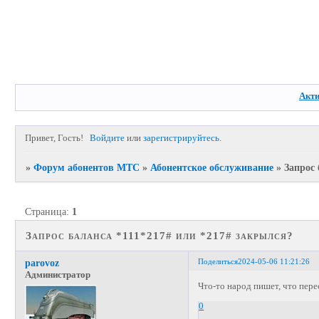
Акт
Привет, Гость!
Войдите
или
зарегистрируйтесь
.
»
Форум абонентов МТС
»
Абонентское обслуживание
»
Запрос 
Страница:
1
Запрос баланса *111*217# или *217# закрылся?
Поделиться
2024-05-06 11:21:26
parovoz
Администратор
Что-то народ пишет, что пере
0