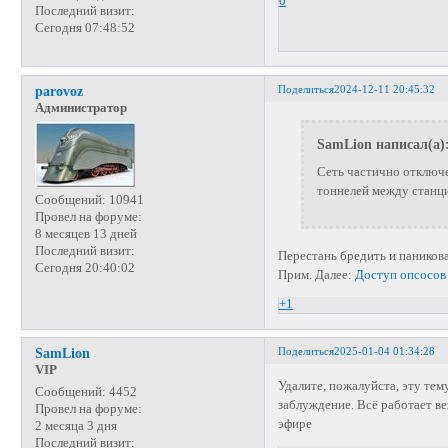
0
Последний визит:
Сегодня 07:48:52
Поделиться
2024-12-11 20:45:32
parovoz
Администратор
SamLion написал(а)
Сеть частично отключе
тоннелей между станци
Сообщений:
10941
Провел на форуме:
8 месяцев 13 дней
Последний визит:
Перестань бредить и паникова
Сегодня 20:40:02
Прим. Далее:
Доступ опсосов
+1
Поделиться
2025-01-04 01:34:28
SamLion
VIP
Удалите, пожалуйста, эту тем
Сообщений:
4452
заблуждение. Всё работает ве
Провел на форуме:
эфире
2 месяца 3 дня
Последний визит: