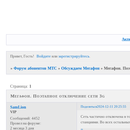
Акт
Привет, Гость!
Войдите
или
зарегистрируйтесь
.
»
Форум абонентов МТС
»
Обсуждаем Мегафон
»
Мегафон. Поэ
Страница:
1
Мегафон. Поэтапное отключение сети 3g
Поделиться
2024-12-11 20:25:55
SamLion
VIP
Сеть частично отключена в то
Сообщений:
4452
станциями. Во всех остальны
Провел на форуме:
2 месяца 3 дня