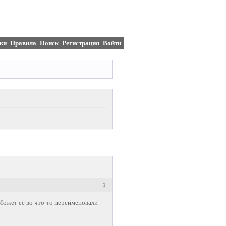
ки
Правила
Поиск
Регистрация
Войти
1
 Может её во что-то переименовали