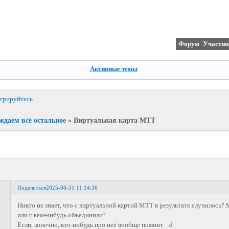
Форум
Участни
Активные темы
стрируйтесь
.
ждаем всё остальное
»
Виртуальная карта МТТ
Поделиться
2025-08-31 11:14:36
Никто не знает, что с виртуальной картой МТТ в результате случилось?
или с кем-нибудь объединили?
Если, конечно, кто-нибудь про неё вообще помнит. :d