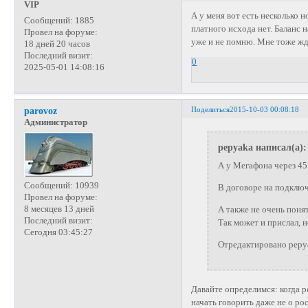
VIP
А у меня вот есть несколько 
Сообщений:
1885
платного исхода нет. Баланс 
Провел на форуме:
уже и не помню. Мне тоже жд
18 дней 20 часов
Последний визит:
0
2025-05-01 14:08:16
Поделиться
2015-10-03 00:08:18
parovoz
Администратор
pepyaka написал(а):
А у Мегафона через 45 
Сообщений:
10939
В договоре на подключ
Провел на форуме:
8 месяцев 13 дней
А также не очень поня
Последний визит:
Так может и прислал, н
Сегодня 03:45:27
Отредактировано pepya
Давайте определимся: когда р
начать говорить даже не о ро