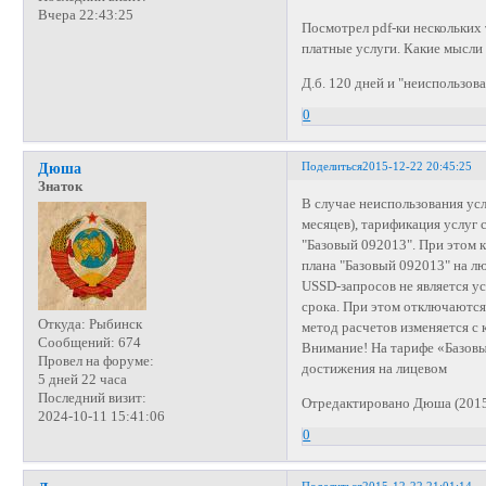
Вчера 22:43:25
Посмотрел pdf-ки нескольких
платные услуги. Какие мысли 
Д.б. 120 дней и "неиспользован
0
Поделиться
2015-12-22 20:45:25
Дюша
Знаток
В случае неиспользования усл
месяцев), тарификация услуг 
"Базовый 092013". При этом 
плана "Базовый 092013" на 
USSD-запросов не является у
срока. При этом отключаются
Откуда:
Рыбинск
метод расчетов изменяется с
Сообщений:
674
Внимание! На тарифе «Базовы
Провел на форуме:
достижения на лицевом
5 дней 22 часа
Последний визит:
Отредактировано Дюша (2015
2024-10-11 15:41:06
0
Поделиться
2015-12-22 21:01:14