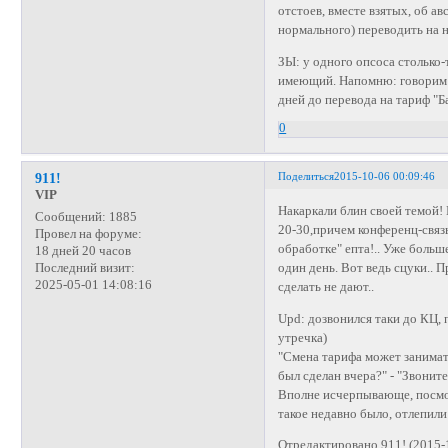
отстоев, вместе взятых, об ав
нормального) переводить на 
ЗЫ: у одного опсоса столько-
имеющий. Напомню: говорим 
дней до перевода на тариф "Б
0
Поделиться
2015-10-06 00:09:46
911!
VIP
Накаркали блин своей темой! 
Сообщений:
1885
20-30,причем конференц-связь
Провел на форуме:
обработке" епта!.. Уже больш
18 дней 20 часов
один день. Вот ведь сцуки.. 
Последний визит:
2025-05-01 14:08:16
сделать не дают..
Upd: дозвонился таки до КЦ,
утречка)
"Смена тарифа может занимать 
был сделан вчера?" - "Звоните
Вполне исчерпывающе, посмот
такое недавно было, отлепили
Отредактировано 911! (2015-