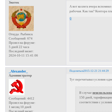
Знаток
А вот коллега вчера вспомни
рабочая. Как так? Контора пл
0
Откуда:
Рыбинск
Сообщений:
674
Провел на форуме:
5 дней 22 часа
Последний визит:
2024-10-11 15:41:06
Поделиться
2015-12-21 21:44:29
_Alexander_
Администратор
Тут перечитывал условия одног
В случае
неиспользов
150 дней, тарификация
Сообщений:
4412
соответствии с услови
Провел на форуме:
1 месяц 10 дней
Последний визит: