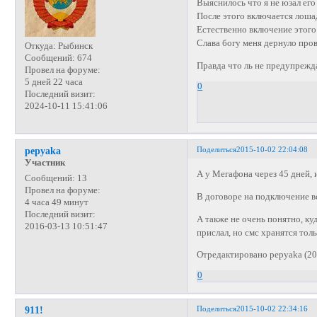
Выяснилось что я не юзал его
После этого включается лош
Естественно включение этого
Слава богу меня дернуло пров
Откуда:
Рыбинск
Сообщений:
674
Правда что ль не предупреж
Провел на форуме:
5 дней 22 часа
0
Последний визит:
2024-10-11 15:41:06
Поделиться
2015-10-02 22:04:08
pepyaka
Участник
А у Мегафона через 45 дней, 
Сообщений:
13
Провел на форуме:
В договоре на подключение в
4 часа 49 минут
Последний визит:
А также не очень понятно, к
2016-03-13 10:51:47
прислал, но смс хранятся толь
Отредактировано pepyaka (20
0
Поделиться
2015-10-02 22:34:16
911!