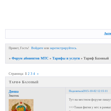
Акт
Привет, Гость!
Войдите
или
зарегистрируйтесь
.
»
Форум абонентов МТС
»
Тарифы и услуги
»
Тариф Базовый
Страница:
1
2
3
4
»
Тариф Базовый
Поделиться
2015-10-02 12:15:11
Дюша
Знаток
Тут на местном форуме пишу
>>>Такая фигня у мтс в рамк