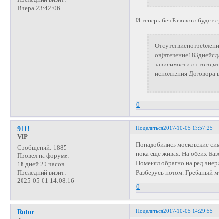
Последний визит:
Вчера 23:42:06
И теперь без Базового будет 
Отсутствиепотреблен
ов)втечение183днейс
зависимости от того,ч
исполнения Договора в 
0
Поделиться
2017-10-05 13:57:25
911!
VIP
Понадобились московские симк
Сообщений:
1885
пока еще живая. На обеих Базо
Провел на форуме:
Поменял обратно на ред энерд
18 дней 20 часов
Разберусь потом. Гребаный мт
Последний визит:
2025-05-01 14:08:16
0
Поделиться
2017-10-05 14:29:55
Rotor