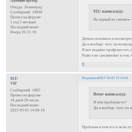
Администратор
Откуда:
Ленинград
911! написал(а):
Сообщений:
18846
Провел на форуме:
На первой не сменить -
1 год 5 месяцев
Последний визит:
Вчера 20:21:19
Деньги положить и посмотрет
Да и вообще: чего ты возмущ
Я вот недавно профукал тот,
Разве я не сам виноват в том,
0
Поделиться
2017-10-05 15:14:43
911!
VIP
Сообщений:
1885
Rotor написал(а):
Провел на форуме:
18 дней 20 часов
В чём проблема-то?
Последний визит:
Да и вообще: чего ты 
2025-05-01 14:08:16
Проблема в том что в лк не пу