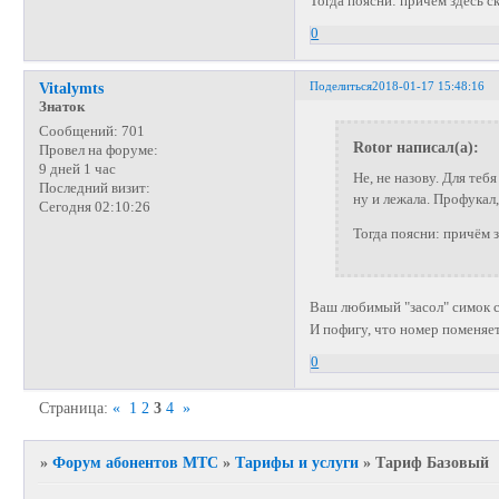
Тогда поясни: причём здесь с
0
Поделиться
2018-01-17 15:48:16
Vitalymts
Знаток
Сообщений:
701
Rotor написал(а):
Провел на форуме:
9 дней 1 час
Не, не назову. Для те
Последний визит:
ну и лежала. Профукал,
Сегодня 02:10:26
Тогда поясни: причём 
Ваш любимый "засол" симок с
И пофигу, что номер поменяет
0
Страница:
«
1
2
3
4
»
»
Форум абонентов МТС
»
Тарифы и услуги
»
Тариф Базовый