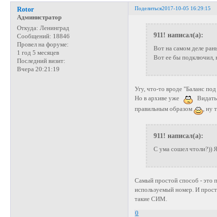
Поделиться
2017-10-05 16:29:15
Rotor
Администратор
Откуда:
Ленинград
911! написал(а):
Сообщений:
18846
Провел на форуме:
Вот на самом деле рань
1 год 5 месяцев
Вот ее бы подключил, 
Последний визит:
Вчера 20:21:19
Угу, что-то вроде "Баланс под
Но в архиве уже
Видать 
правильным образом
, ну 
911! написал(а):
С ума сошел чтоли?)) 
Самый простой способ - это 
используемый номер. И просто
такие СИМ.
0