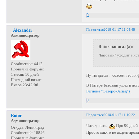
0
Поделиться
2018-01-17 11:04:48
_Alexander_
Администратор
Rotor написал(а):
"Базовый" уходит в и
Сообщений:
4412
Провел на форуме:
1 месяц 10 дней
Ну ты даешь... совсем что ли
Последний визит:
Вчера 23:42:06
В Питере Базовый ушел в ист
Региона "Северо-Запад")
0
Поделиться
2018-01-17 11:10:22
Rotor
Администратор
Читал, читал
Про 90 дней
Откуда:
Ленинград
Просто как-то не акцентирова
Сообщений:
18846
Провел на форуме: