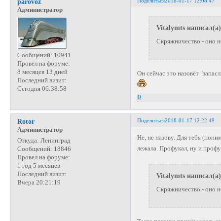
Поделиться
2018-01-17 12:08:47
parovoz
Администратор
Vitalymts написал(а)
Скряжничество - оно н
Сообщений:
10941
Провел на форуме:
8 месяцев 13 дней
Он сейчас это назовёт "запас
Последний визит:
Сегодня 06:38:58
0
Поделиться
2018-01-17 12:22:49
Rotor
Администратор
Не, не назову. Для тебя (по
Откуда:
Ленинград
лежала. Профукал, ну и профу
Сообщений:
18846
Провел на форуме:
1 год 5 месяцев
Последний визит:
Vitalymts написал(а)
Вчера 20:21:19
Скряжничество - оно н