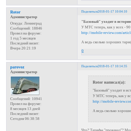
Поделиться
2018-01-17 10:04:10
Rotor
Администратор
"Базовый" уходит в истори
Откуда:
Ленинград
У МТС теперь, как у всех - 90
Сообщений:
18846
http://mobile-review.com/artic
Провел на форуме:
1 год 5 месяцев
А ведь сколько хороших тари
Последний визит:
Вчера 20:21:19
0
Поделиться
2018-01-17 10:14:35
parovoz
Администратор
Rotor написал(а):
"Базовый" уходит в и
У МТС теперь, как у вс
Сообщений:
10941
http://mobile-review.co
Провел на форуме:
8 месяцев 13 дней
А ведь сколько хороши
Последний визит:
Сегодня 06:38:58
Что? Тарифы "прокакал"? Мож