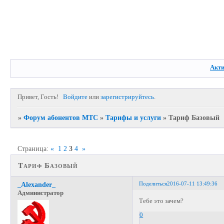
Акт
Привет, Гость!
Войдите
или
зарегистрируйтесь
.
»
Форум абонентов МТС
»
Тарифы и услуги
»
Тариф Базовый
Страница:
«
1
2
3
4
»
Тариф Базовый
Поделиться
2016-07-11 13:49:36
_Alexander_
Администратор
Тебе это зачем?
0