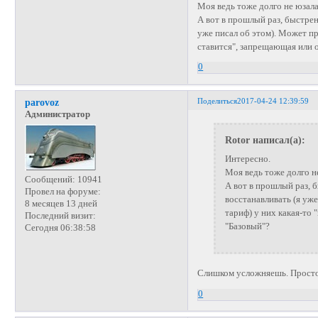
Моя ведь тоже долго не юзала
А вот в прошлый раз, быстрен
уже писал об этом). Может пр
ставится", запрещающая или 
0
Поделиться
2017-04-24 12:39:59
parovoz
Администратор
Rotor написал(а):
Интересно.
Моя ведь тоже долго не
Сообщений:
10941
А вот в прошлый раз, 
Провел на форуме:
восстанавливать (я уже
8 месяцев 13 дней
тариф) у них какая-то
Последний визит:
"Базовый"?
Сегодня 06:38:58
Слишком усложняешь. Просто 
0