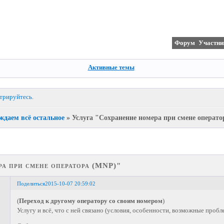
Форум
Участни
Активные темы
стрируйтесь
.
ждаем всё остальное
»
Услуга "Сохранение номера при смене операт
а при смене оператора (MNP)"
Поделиться
2015-10-07 20:59:02
(
Переход к другому оператору со своим номером
)
Услугу и всё, что с ней связано (условия, особенности, возможные пробле