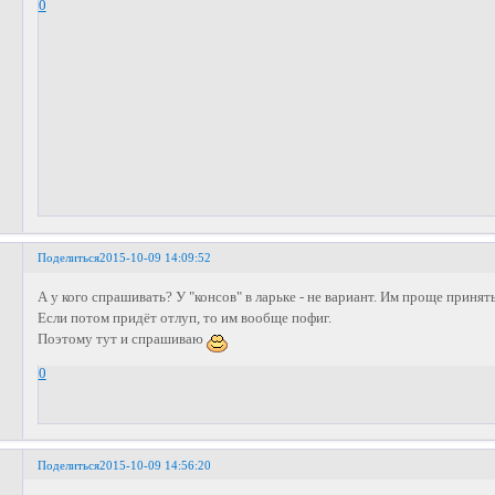
0
Поделиться
2015-10-09 14:09:52
А у кого спрашивать? У "консов" в ларьке - не вариант. Им проще принять
Если потом придёт отлуп, то им вообще пофиг.
Поэтому тут и спрашиваю
0
Поделиться
2015-10-09 14:56:20