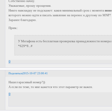
Собственно начну.
Уважаемые, прошу прощения.
Никто навскидку не подскажет: каков минимальный срок с момента
ново
которого можно идти и писать заявление на перенос к другому по MNP?
Заранее благодарю.
Прим.:
У Мегафона есть бесплатная проверялка принадлежности номера 
*629*8...#
0
Поделиться
2015-10-07 23:00:41
Нашел красивый номер?))
А если по теме, то мне кажется что этот параметр не важен.
0