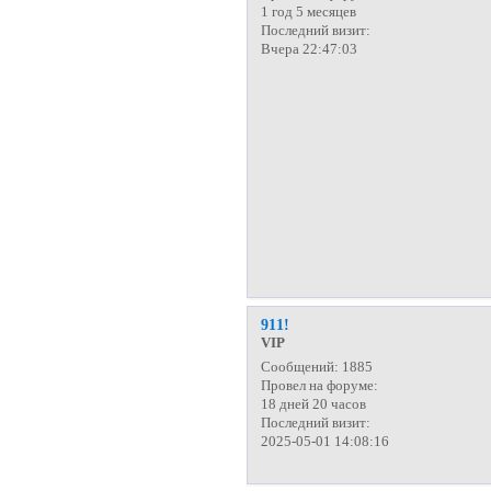
1 год 5 месяцев
Последний визит:
Вчера 22:47:03
911!
VIP
Сообщений:
1885
Провел на форуме:
18 дней 20 часов
Последний визит:
2025-05-01 14:08:16