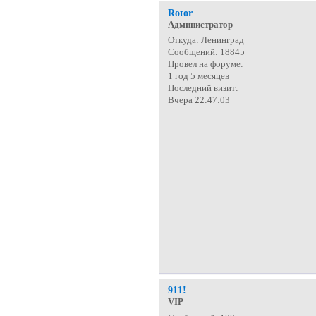
Rotor
Администратор
Откуда:
Ленинград
Сообщений:
18845
Провел на форуме:
1 год 5 месяцев
Последний визит:
Вчера 22:47:03
911!
VIP