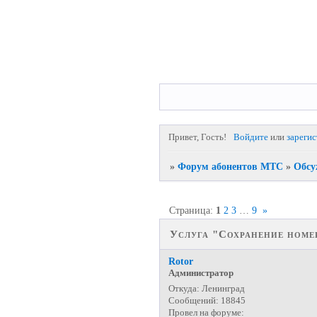
Привет, Гость!
Войдите
или
зареги
»
Форум абонентов МТС
»
Обсу
Страница:
1
2
3
…
9
»
Услуга "Сохранение номер
Rotor
Администратор
Откуда:
Ленинград
Сообщений:
18845
Провел на форуме: