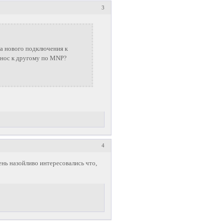
3
та нового подключения к
ренос к другому по MNP?
4
ень назойливо интересовались что,