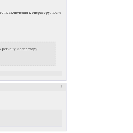
го подключения к оператору
, после
к региону и оператору:
2