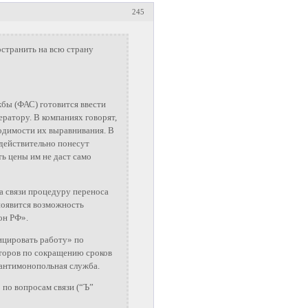
245
странить на всю страну
ы (ФАС) готовится ввести
ратору. В компаниях говорят,
ходимости их выравнивания. В
 действительно понесут
ь цены им не даст само
а связи процедуру переноса
появится возможность
он РФ».
ицировать работу» по
торов по сокращению сроков
 антимонопольная служба.
 по вопросам связи (“Ъ”