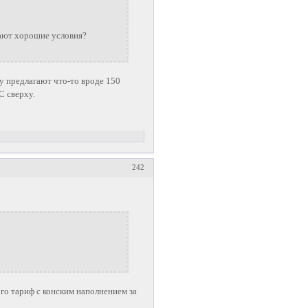
гают хорошие условия?
у предлагают что-то вроде 150
С сверху.
242
го тариф с конским наполнением за