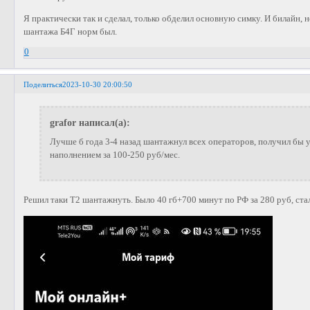
Я практически так и сделал, только обделил основную симку. И билайн, н
шантажа Б4Г норм был.
0
Поделиться
2023-10-30 20:00:50
grafor написал(а):
Лучше б года 3-4 назад шантажнул всех операторов, получил бы 
наполнением за 100-250 руб/мес.
Решил таки Т2 шантажнуть. Было 40 гб+700 минут по РФ за 280 руб, стал