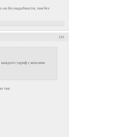
о он без надобности, там без
243
у каждого тариф с конским
о так: