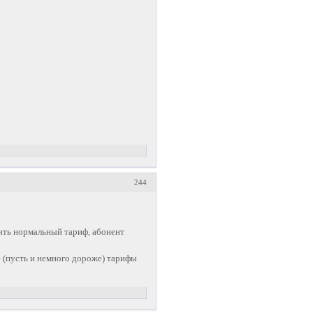
244
чить нормальный тариф, абонент
(пусть и немного дороже) тарифы