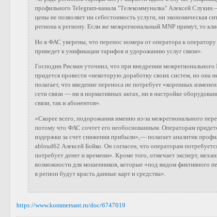
профильного Telegram-канала "Телекоммуналка" Алексей Слукин
цены не позволяет ни себестоимость услуги, ни экономическая си
региона к региону. Если же межрегиональный MNP примут, то кли
Но в ФАС уверены, что перенос номера от оператора к оператор
приведет к унификации тарифов и удорожанию услуг связи».
Господин Рисман уточнил, что при внедрении межрегионального
придется провести «некоторую доработку своих систем, но она н
полагает, что введение переноса не потребует «коренных измене
сети связи — ни в нормативных актах, ни в настройке оборудован
связи, так и абонентов».
«Скорее всего, подорожания именно из-за межрегионального пере
потому что ФАС сочтет его необоснованным. Операторам придет
издержки за счет снижения прибыли»,— полагает аналитик профи
abloud62 Алексей Бойко. Он согласен, что операторам потребуетс
потребует денег и времени». Кроме того, отмечает эксперт, меха
возможности для мошенников, которые «под видом фиктивного пе
в регион будут красть данные карт и средства».
https://www.kommersant.ru/doc/6747019