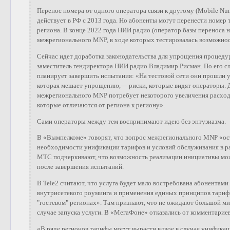
Перенос номера от одного оператора связи к другому (Mobile Num
действует в РФ с 2013 года. Но абоненты могут перенести номер 
региона. В конце 2022 года НИИ радио (оператор базы переноса 
межрегионального MNP, в ходе которых тестировалась возможно
Сейчас идет доработка законодательства для упрощения процеду
заместитель гендиректора НИИ радио Владимир Рисман. По его сл
планирует завершить испытания: «На тестовой сети они прошли 
которая мешает упрощению,— риски, которые видят операторы. Д
межрегионального MNP потребует некоторого увеличения расход
которые отличаются от региона к региону».
Сами операторы между тем воспринимают идею без энтузиазма.
В «Вымпелкоме» говорят, что вопрос межрегионального MNP «ос
необходимости унификации тарифов и условий обслуживания в р
МТС подчеркивают, что возможность реализации инициативы мож
после завершения испытаний.
В Tele2 считают, что услуга будет мало востребована абонентам
внутрисетевого роуминга и применения единых принципов тариф
"гостевом" регионах». Там признают, что не ожидают большой ми
случае запуска услуги. В «МегаФоне» отказались от комментариев
«В ряде регионов тарифы могут вырасти вдвое в случае унифика