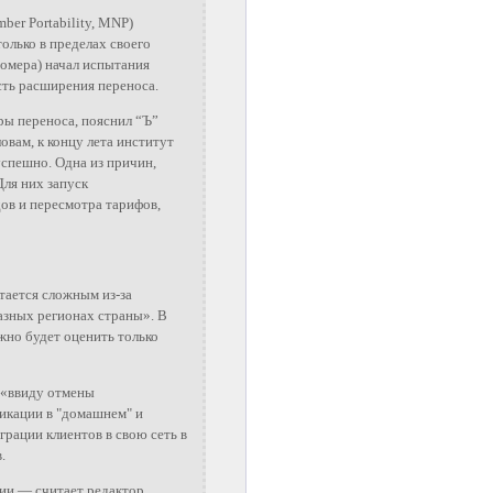
ber Portability, MNP)
только в пределах своего
номера) начал испытания
сть расширения переноса.
ры переноса, пояснил “Ъ”
овам, к концу лета институт
успешно. Одна из причин,
ля них запуск
ов и пересмотра тарифов,
тается сложным из-за
азных регионах страны». В
но будет оценить только
и «ввиду отмены
икации в "домашнем" и
грации клиентов в свою сеть в
.
ции,— считает редактор