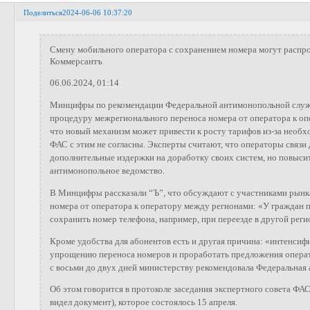
Поделиться
2024-06-06 10:37:20
Смену мобильного оператора с сохранением номера могут распро
Коммерсантъ
06.06.2024, 01:14
Минцифры по рекомендации Федеральной антимонопольной служб
процедуру межрегионального переноса номера от оператора к опе
что новый механизм может привести к росту тарифов из-за необ
ФАС с этим не согласны. Эксперты считают, что операторы связи
дополнительные издержки на доработку своих систем, но повысит
антимонопольное ведомство.
В Минцифры рассказали “Ъ”, что обсуждают с участниками рынк
номера от оператора к оператору между регионами: «У граждан 
сохранить номер телефона, например, при переезде в другой реги
Кроме удобства для абонентов есть и другая причина: «интенсиф
упрощению переноса номеров и проработать предложения опера
с восьми до двух дней министерству рекомендовала Федеральная
Об этом говорится в протоколе заседания экспертного совета ФАС
видел документ), которое состоялось 15 апреля.