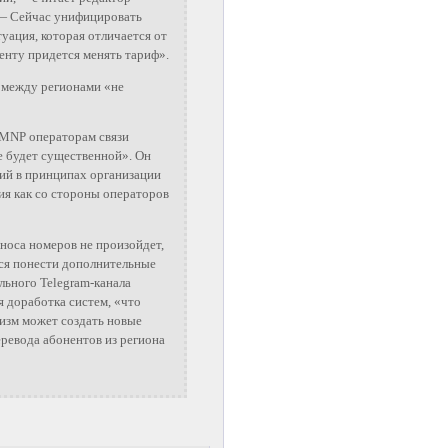
.— Сейчас унифицировать
туация, которая отличается от
енту придется менять тариф».
у между регионами «не
 MNP операторам связи
е будет существенной». Он
ний в принципах организации
ия как со стороны операторов
носа номеров не произойдет,
ся понести дополнительные
льного Telegram-канала
я доработка систем, «что
низм может создать новые
ревода абонентов из региона