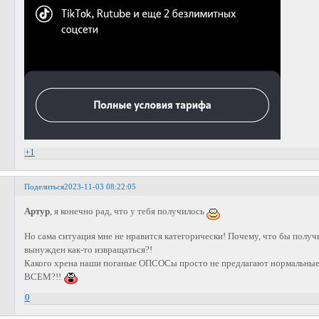
+1
Поделиться
2023-11-03 08:22:05
Артур
, я конечно рад, что у тебя получилось
Но сама ситуация мне не нравится категорически! Почему, что бы полу
вынужден как-то извращаться?!
Какого хрена наши поганые ОПСОСы просто не предлагают нормальные 
ВСЕМ?!!
0