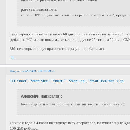
Билайн: Закрытие архивных тарифных планов
parovoz
, поясни плиз:
то есть ПРИ подаче заявления на перенос номера в Теле2, предла
Туда переносишь номер и через 60 дней пишешь заявку на перенос. Сраз
рублей за МО, а если повыёживаться, то дадут не 25 гигов, а 50, ну и СМ
ЗЫ: некоторые пишут практически сразу и... срабатывает.
+1
Поделиться
2023-07-09 14:00:25
ТП "Smart", "Smart Mini", "Smart+", "Smart Top", "Smart НонСтоп" и др.
АлексейФ написал(а):
Больше десяти лет черпаю полезные знания в вашем обществе))
Лучше б года 3-4 назад шантажнул всех операторов, получил бы у каждо
100-250 руб/мес.