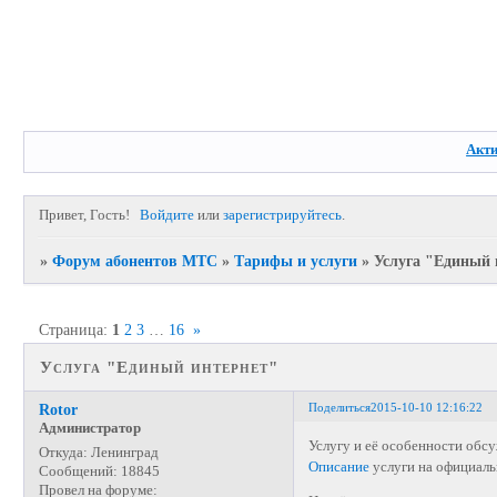
Акт
Привет, Гость!
Войдите
или
зарегистрируйтесь
.
»
Форум абонентов МТС
»
Тарифы и услуги
»
Услуга "Единый 
Страница:
1
2
3
…
16
»
Услуга "Единый интернет"
Поделиться
2015-10-10 12:16:22
Rotor
Администратор
Услугу и её особенности обсу
Откуда:
Ленинград
Описание
услуги на официаль
Сообщений:
18845
Провел на форуме: