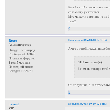
Билайн этой хренью занимает
соломинку ухватиться.
Мтс может и отменит, но не б
теле2
0
Поделиться
2015-10-10 12:35:54
Rotor
Администратор
А что в такой модели нищебр
Откуда:
Ленинград
Сообщений:
18845
Провел на форуме:
911! написал(а):
1 год 5 месяцев
Последний визит:
Зачем ты так про мтс?
Сегодня 10:24:51
Он не лучшие, они
оптималь
0
Поделиться
2015-10-10 12:55:53
Savant
VIP