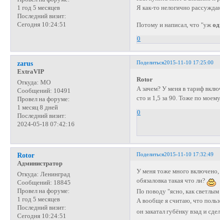
Я как-то нелогично рассужд
1 год 5 месяцев
Последний визит:
Сегодня 10:24:51
Потому и написал, что "уж
од
0
Поделиться
2015-11-10 17:25:00
zarus
ExtraVIP
Rotor
Откуда:
МО
А зачем? У меня в тариф вклю
Сообщений:
10491
сто и 1,5 за 90. Тоже по моем
Провел на форуме:
1 месяц 8 дней
0
Последний визит:
2024-05-18 07:42:16
Поделиться
2015-11-10 17:32:49
Rotor
Администратор
У меня тоже много включено, 
Откуда:
Ленинград
обязаловка такая что ли?
Сообщений:
18845
Провел на форуме:
По поводу "ясно, как светлым
1 год 5 месяцев
А вообще я считаю, что поль
Последний визит:
он закатал губёнку взад и сде
Сегодня 10:24:51