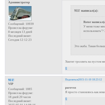
Администратор
911! написал(а):
Rotor написал(а
Сообщений:
10939
У меня тоже мно
Провел на форуме:
использовать"? 
8 месяцев 13 дней
Последний визит:
Сегодня 12:12:23
Это жаба. Такая больша
Хватит троллить на пустом ме
0
Поделиться
2015-11-10 18:23:12
911!
VIP
parovoz
Сообщений:
1885
Я просто становлюсь как неко
Провел на форуме:
18 дней 20 часов
0
Последний визит:
2025-05-01 14:08:16