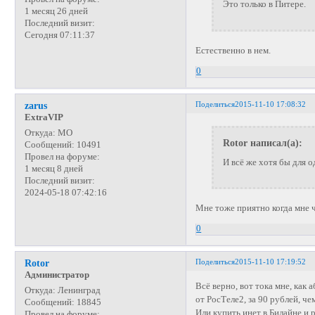
Это только в Питере.
1 месяц 26 дней
Последний визит:
Сегодня 07:11:37
Естественно в нем.
0
Поделиться
2015-11-10 17:08:32
zarus
ExtraVIP
Откуда:
МО
Rotor написал(а):
Сообщений:
10491
Провел на форуме:
И всё же хотя бы для 
1 месяц 8 дней
Последний визит:
2024-05-18 07:42:16
Мне тоже приятно когда мне ч
0
Поделиться
2015-11-10 17:19:52
Rotor
Администратор
Всё верно, вот тока мне, как
Откуда:
Ленинград
от РосТеле2, за 90 рублей, 
Сообщений:
18845
Или купить инет в Билайне и 
Провел на форуме: