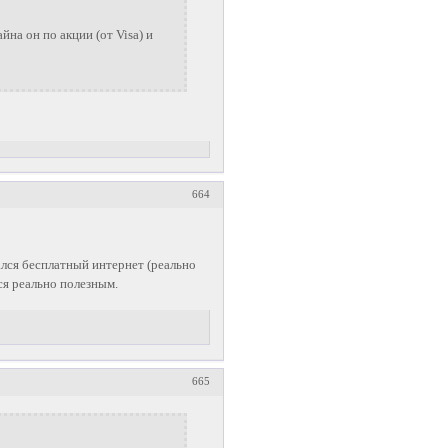
йна он по акции (от Visa) и
664
лся бесплатный интернет (реально
ся реально полезным.
665