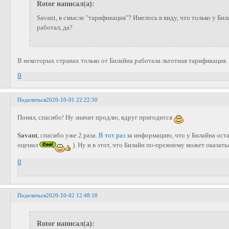
Rotor написал(а):
Savant, в смысле "тарификация"? Имелось в виду, что только у Била
работал, да?
В некоторых странах только от Билайна работала льготная тарификация.
0
Поделиться
2020-10-01 22:22:30
Понял, спасибо! Ну значит продлю, вдруг пригодится
Savant
, спасибо уже 2 раза.
В тот раз
за информацию, что у Билайна оста
оценил
). Ну и в этот, что Билайн по-прежнему может оказать
0
Поделиться
2020-10-02 12:48:18
Rotor написал(а):