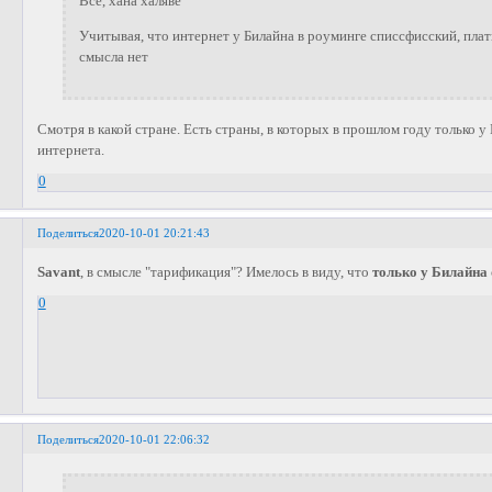
Всё, хана халяве
Учитывая, что интернет у Билайна в роуминге списсфисский, пла
смысла нет
Смотря в какой стране. Есть страны, в которых в прошлом году только 
интернета.
0
Поделиться
2020-10-01 20:21:43
Savant
, в смысле "тарификация"? Имелось в виду, что
только у Билайна
0
Поделиться
2020-10-01 22:06:32