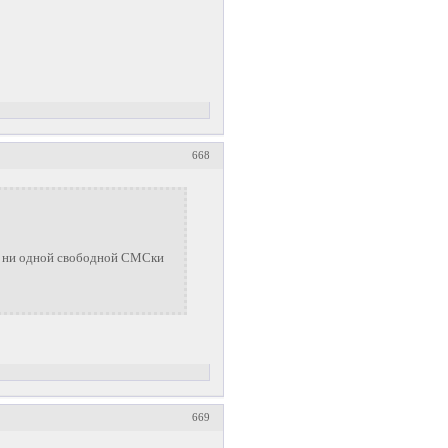
668
ось ни одной свободной СМСки
669