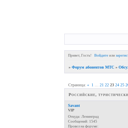
Привет, Гость!
Войдите
или
зареги
»
Форум абонентов МТС
»
Обсу
Страница:
«
1
…
21
22
23
24
25
2
Российские, туристическ
Savant
VIP
Откуда:
Ленинград
Сообщений:
1545
Провел на форуме: