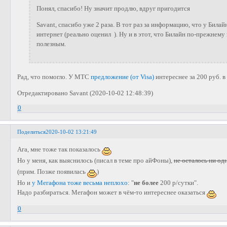
Понял, спасибо! Ну значит продлю, вдруг пригодится
Savant, спасибо уже 2 раза. В тот раз за информацию, что у Била
интернет (реально оценил ). Ну и в этот, что Билайн по-прежнему
полезным.
Рад, что помогло. У МТС
предложение (от Visa)
интереснее за 200 руб. в
Отредактировано Savant (2020-10-02 12:48:39)
0
Поделиться
2020-10-02 13:21:49
Ага, мне тоже так показалось
Но у меня, как выяснилось (писал в теме про айФоны),
не осталось ни о
(прим. Позже появилась
)
Но и
у Мегафона тоже весьма неплохо
: "
не более
200 р/сутки".
Надо разбираться. Мегафон может в чём-то интереснее оказаться
0