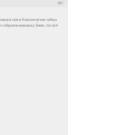
667
зовался там и благополучно забыл
о образом нашлась). Блин, это всё