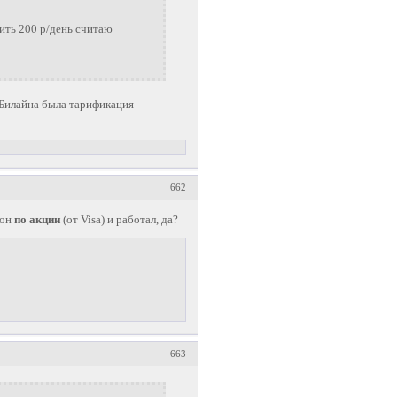
тить 200 р/день считаю
у Билайна была тарификация
662
он
по акции
(от Visa) и работал, да?
663