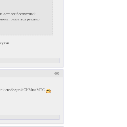
йна остался бесплатный
 может оказаться реально
 сутки.
666
дной свободной СИМки МТС