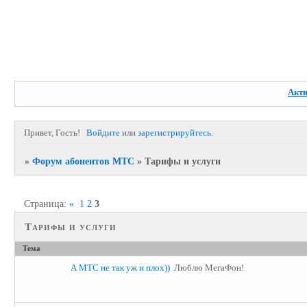
Акт
Привет, Гость!
Войдите
или
зарегистрируйтесь
.
»
Форум абонентов МТС
»
Тарифы и услуги
Страница:
«
1
2
3
Тарифы и услуги
Тема
А МТС не так уж и плох))
Люблю МегаФон!