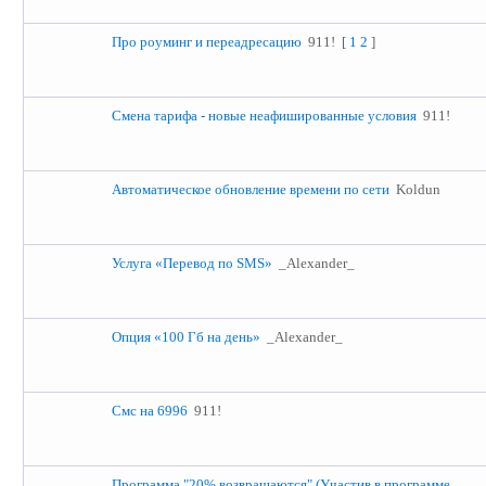
Про роуминг и переадресацию
911!
[
1
2
]
Смена тарифа - новые неафишированные условия
911!
Автоматическое обновление времени по сети
Koldun
Услуга «Перевод по SMS»
_Alexander_
Опция «100 Гб на день»
_Alexander_
Смс на 6996
911!
Программа "20% возвращаются" (Участив в программе,