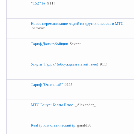
*152*1#
911!
Новое переманивание людей из других опсосов в МТС
parovoz
Тариф Дальнобойщик
Savant
Услуга "Гудок" (обсуждаем в этой теме)
911!
Тариф "Отличный"
911!
МТС Бонус: Баллы Плюс
_Alexander_
Real ip или статический ip
garald50