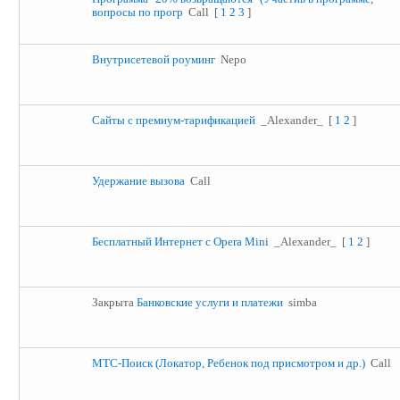
вопросы по прогр
Call
[
1
2
3
]
Внутрисетевой роуминг
Nepo
Сайты с премиум-тарификацией
_Alexander_
[
1
2
]
Удержание вызова
Call
Бесплатный Интернет с Opera Mini
_Alexander_
[
1
2
]
Закрыта
Банковские услуги и платежи
simba
МТС-Поиск (Локатор, Ребенок под присмотром и др.)
Call