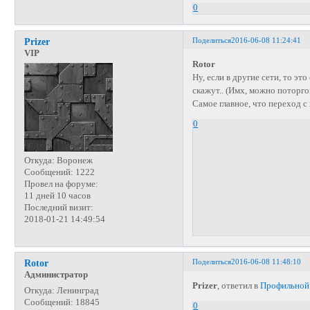
0
Поделиться
2016-06-08 11:24:41
Prizer
VIP
Rotor
Ну, если в другие сети, то это
скажут.. (Имх, можно поторгов
Самое главное, что переход 
0
Откуда:
Воронеж
Сообщений:
1222
Провел на форуме:
11 дней 10 часов
Последний визит:
2018-01-21 14:49:54
Поделиться
2016-06-08 11:48:10
Rotor
Администратор
Prizer
, ответил в
Профильной
Откуда:
Ленинград
Сообщений:
18845
0