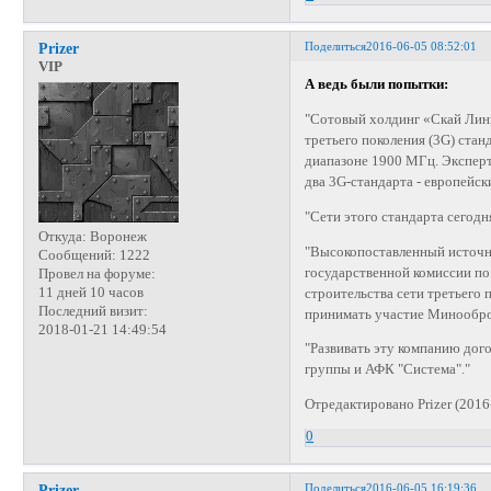
Поделиться
2016-06-05 08:52:01
Prizer
VIP
А ведь были попытки:
"Сотовый холдинг «Скай Линк
третьего поколения (3G) ста
диапазоне 1900 МГц. Эксперты
два 3G-стандарта - европейс
"Сети этого стандарта сегодн
Откуда:
Воронеж
"Высокопоставленный источн
Сообщений:
1222
государственной комиссии по
Провел на форуме:
11 дней 10 часов
строительства сети третьего
Последний визит:
принимать участие Минообро
2018-01-21 14:49:54
"Развивать эту компанию дог
группы и АФК "Система"."
Отредактировано Prizer (2016
0
Поделиться
2016-06-05 16:19:36
Prizer