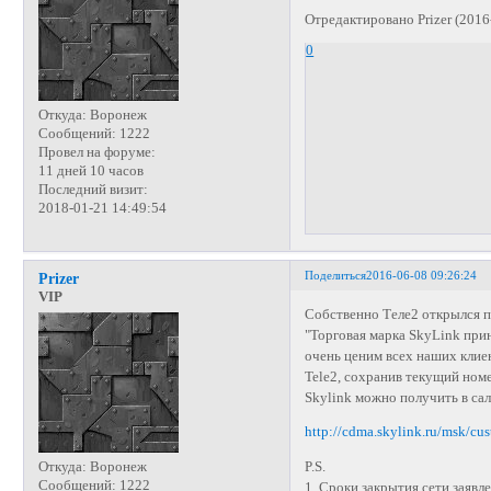
Отредактировано Prizer (2016
0
Откуда:
Воронеж
Сообщений:
1222
Провел на форуме:
11 дней 10 часов
Последний визит:
2018-01-21 14:49:54
Поделиться
2016-06-08 09:26:24
Prizer
VIP
Собственно Теле2 открылся 
"Торговая марка SkyLink пр
очень ценим всех наших клие
Tele2, сохранив текущий но
Skylink можно получить в сал
http://cdma.skylink.ru/msk/cu
Откуда:
Воронеж
P.S.
Сообщений:
1222
1. Сроки закрытия сети заявл