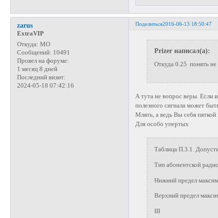
Поделиться
2016-06-13 18:50:47
zarus
ExtraVIP
Откуда:
МО
Prizer написал(а):
Сообщений:
10491
Провел на форуме:
Откуда 0.25 понять не
1 месяц 8 дней
Последний визит:
2024-05-18 07:42:16
А тута не вопрос веры. Если 
полезного сигнала может быть
Млять, а ведь Вы себя пяткой
Для особо упертых
Таблица П.3.1. Допус
Тип абонентской ради
Нижний предел макси
Верхний предел макс
III