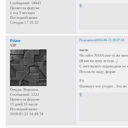
Сообщений:
18845
0
Провел на форуме:
1 год 5 месяцев
Последний визит:
Сегодня 17:55:32
Поделиться
2016-06-13 19:37:51
Prizer
VIP
zarus
На сайте NASA они то же мног
(И как на луну летали...)
С ангельского переводили не
Похож по виду, форме..
P.S.
Напишут что угодно.. Это же 
Откуда:
Воронеж
0
Сообщений:
1222
Провел на форуме:
11 дней 10 часов
Последний визит:
2018-01-21 14:49:54