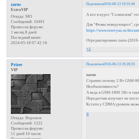
Поделиться
2016-06-13 19:55:46
zarus
ExtraVIP
А кто в курсе "Солипсизм" это
Откуда:
МО
Сообщений:
10491
Для "Фомы неверующего", сро
Провел на форуме:
https://www.rossvyaz.ru/docu
1 месяц 8 дней
Последний визит:
Отредактировано zarus (2016-
2024-05-18 07:42:16
+1
Поделиться
2016-06-13 20:28:35
Prizer
VIP
zarus
Странно почему 2 Вт GSM-900
Необъективность?
А ведь в GSM-1800 1Вт и такж
Передатчик излучает не посто
Кстати у CDMA уровень может
0
Откуда:
Воронеж
Сообщений:
1222
Провел на форуме:
11 дней 10 часов
Последний визит: