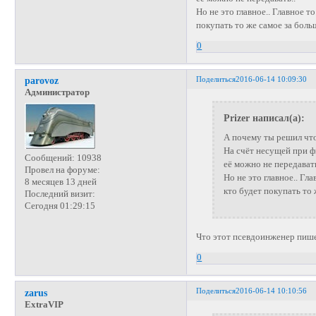
Но не это главное.. Главное 
покупать то же самое за боль
0
Поделиться
2016-06-14 10:09:30
parovoz
Администратор
Prizer написал(а):
А почему ты решил чт
На счёт несущей при ф
Сообщений:
10938
её можно не передавать
Провел на форуме:
Но не это главное.. Гл
8 месяцев 13 дней
кто будет покупать то 
Последний визит:
Сегодня 01:29:15
Что этот псевдоинженер пиш
0
Поделиться
2016-06-14 10:10:56
zarus
ExtraVIP