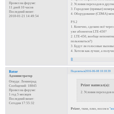
Провел на форуме:
2. Условия переходов в други
11 дней 10 часов
3. Городские (прямые) номера
Последний визит:
4. Оборудование (CDMA) меня
2018-01-21 14:49:54
P.S.2
1. Конечно, сделано всё чере
уже абонентов LTE-450?
2. LTE-450, вообще непонятны
пользоваться?)
3. Будут ли голосовые вызовы
4. Хотели как лучше, а получи
0
Поделиться
2016-06-08 10:18:39
Rotor
Администратор
Откуда:
Ленинград
Prizer написал(а):
Сообщений:
18845
Провел на форуме:
2. Условия переходов в
1 год 5 месяцев
Последний визит:
Сегодня 17:55:32
Prizer
, ткни, плиз, носом в
"и