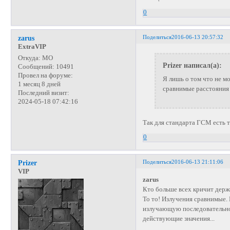
0
Поделиться
2016-06-13 20:57:32
zarus
ExtraVIP
Откуда:
МО
Prizer написал(а):
Сообщений:
10491
Провел на форуме:
Я лишь о том что не м
1 месяц 8 дней
сравнимые расстояния
Последний визит:
2024-05-18 07:42:16
Так для стандарта ГСМ есть т
0
Поделиться
2016-06-13 21:11:06
Prizer
VIP
zarus
Кто больше всех кричит дер
То то! Излучения сравнимые. 
излучающую последовательно
действующие значения...