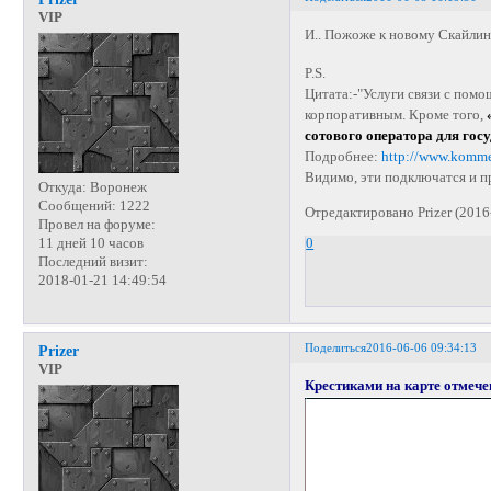
VIP
И.. Пожоже к новому Скайлинк
P.S.
Цитата:-"Услуги связи с помо
корпоративным. Кроме того,
сотового оператора для гос
Подробнее:
http://www.komme
Видимо, эти подключатся и про
Откуда:
Воронеж
Сообщений:
1222
Отредактировано Prizer (2016
Провел на форуме:
11 дней 10 часов
0
Последний визит:
2018-01-21 14:49:54
Поделиться
2016-06-06 09:34:13
Prizer
VIP
Крестиками на карте отмеч