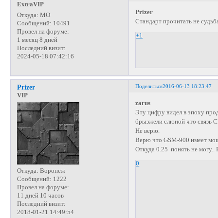
ExtraVIP
Prizer
Откуда:
МО
Стандарт прочитать не судьба
Сообщений:
10491
Провел на форуме:
+1
1 месяц 8 дней
Последний визит:
2024-05-18 07:42:16
Поделиться
2016-06-13 18:23:47
Prizer
VIP
zarus
Эту цифру видел в эпоху про
брызжели слюной что связь C
Не верю.
Верю что GSM-900 имеет мощн
Откуда 0.25 понять не могу..
0
Откуда:
Воронеж
Сообщений:
1222
Провел на форуме:
11 дней 10 часов
Последний визит:
2018-01-21 14:49:54