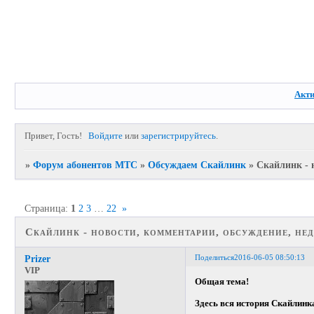
Акт
Привет, Гость!
Войдите
или
зарегистрируйтесь
.
»
Форум абонентов МТС
»
Обсуждаем Скайлинк
»
Скайлинк - 
Страница:
1
2
3
…
22
»
Скайлинк - новости, комментарии, обсуждение, нед
Поделиться
2016-06-05 08:50:13
Prizer
VIP
Общая тема!
Здесь вся история Скайлинка