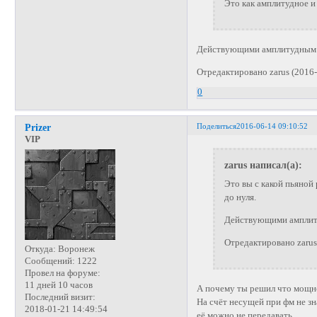
Это как амплитудное и
Действующими амплитудным б
Отредактировано zarus (2016-
0
Поделиться
2016-06-14 09:10:52
Prizer
VIP
zarus написал(а):
Это вы с какой пьяно
до нуля.
Действующими амплиту
Отредактировано zarus
Откуда:
Воронеж
Сообщений:
1222
Провел на форуме:
11 дней 10 часов
А почему ты решил что мощн
Последний визит:
На счёт несущей при фм не зн
2018-01-21 14:49:54
её можно не передавать..