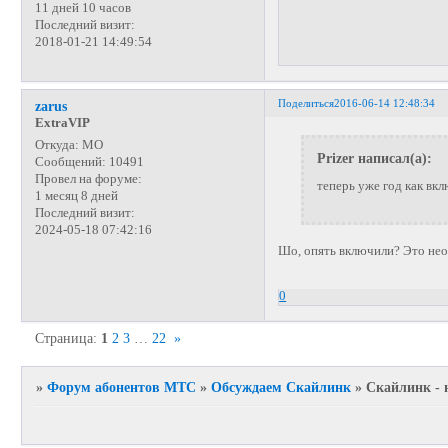
11 дней 10 часов
Последний визит:
2018-01-21 14:49:54
Поделиться
2016-06-14 12:48:34
zarus
ExtraVIP
Откуда:
МО
Prizer написал(а):
Сообщений:
10491
Провел на форуме:
теперь уже год как вк
1 месяц 8 дней
Последний визит:
2024-05-18 07:42:16
Шо, опять включили? Это не
0
Страница:
1
2
3
…
22
»
»
Форум абонентов МТС
»
Обсуждаем Скайлинк
»
Скайлинк - 