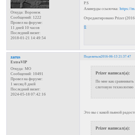
P.S
Алаверды ссылочка:
https://
Откуда:
Воронеж
Сообщений:
1222
Отредактировано Prizer (2016
Провел на форуме:
0
11 дней 10 часов
Последний визит:
2018-01-21 14:49:54
Поделиться
2016-06-13 21:37:47
zarus
ExtraVIP
Откуда:
МО
Prizer написал(а):
Сообщений:
10491
Провел на форуме:
По мне как сравниват
1 месяц 8 дней
слотовую технологию
Последний визит:
2024-05-18 07:42:16
Это вы с какой пьяной радос
Prizer написал(а):