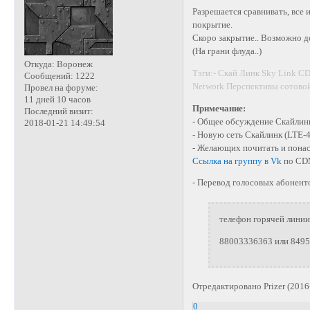
Разрешается сравнивать, все 
покрытие.
Скоро закрытие.. Возможно де
(На грани флуда..)
Откуда:
Воронеж
Тэги:- Скай Линк Sky Link 
Сообщений:
1222
Network Перспективы сотовой
Провел на форуме:
11 дней 10 часов
Примечание:
Последний визит:
- Общее обсуждение Скайлинк
2018-01-21 14:49:54
- Новую сеть Скайлинк (LTE-
- Желающих почитать и пона
Ссылка на группу в Vk
по CD
- Перевод голосовых абоненто
телефон горячей линии
88003336363 или 849
Отредактировано Prizer (2016
0