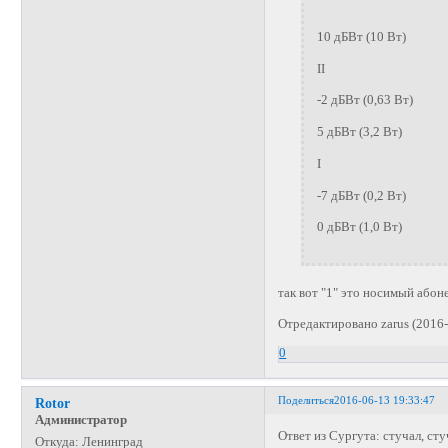
10 дБВт (10 Вт)
II
-2 дБВт (0,63 Вт)
5 дБВт (3,2 Вт)
I
-7 дБВт (0,2 Вт)
0 дБВт (1,0 Вт)
так вот "1" это носимый або
Отредактировано zarus (2016-
0
Поделиться
2016-06-13 19:33:47
Rotor
Администратор
Ответ из Сургута: стучал, сту
Откуда:
Ленинград