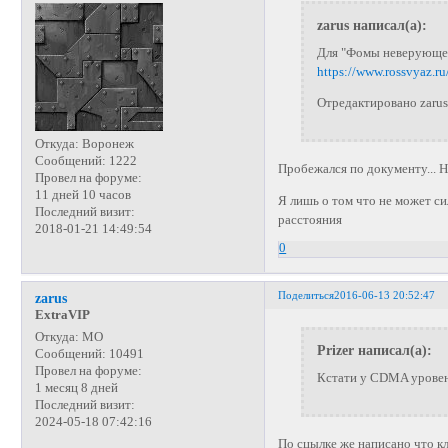
zarus написал(а):
Для "Фомы неверующего
https://www.rossvyaz.r
Отредактировано zarus
Откуда:
Воронеж
Сообщений:
1222
Пробежался по документу... Н
Провел на форуме:
11 дней 10 часов
Я лишь о том что не может с
Последний визит:
расстояния
2018-01-21 14:49:54
0
Поделиться
2016-06-13 20:52:47
zarus
ExtraVIP
Откуда:
МО
Prizer написал(а):
Сообщений:
10491
Провел на форуме:
Кстати у CDMA уровень
1 месяц 8 дней
Последний визит:
2024-05-18 07:42:16
По сцылке же написано что кл