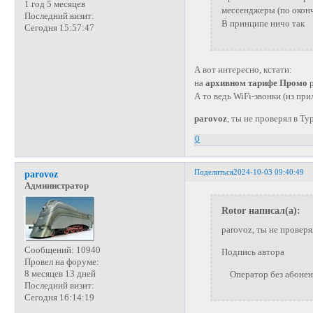
1 год 5 месяцев
мессенджеры (по оконч
Последний визит:
В принципе ничо так
Сегодня 15:57:47
А вот интересно, кстати:
на
архивном тарифе Промо
р
А то ведь WiFi-звонки (из п
parovoz
, ты не проверял в Ту
0
Поделиться
2024-10-03 09:40:49
parovoz
Администратор
Rotor написал(а):
parovoz, ты не проверя
Сообщений:
10940
Подпись автора
Провел на форуме:
8 месяцев 13 дней
Оператор без абонента
Последний визит:
Сегодня 16:14:19