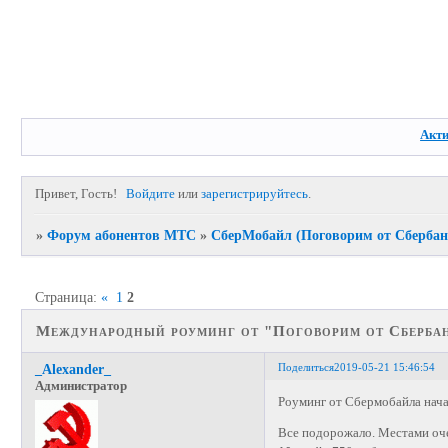
Акт
Привет, Гость!
Войдите
или
зарегистрируйтесь
.
»
Форум абонентов МТС
»
СберМобайл (Поговорим от Сбербан
Страница:
«
1
2
Международный роуминг от "Поговорим от Сберба
Поделиться
2019-05-21 15:46:54
_Alexander_
Администратор
Роуминг от Сбермобайла нача
Все подорожало. Местами очен