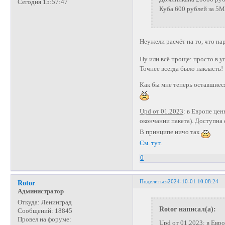
Сегодня 15:57:47
Куба 600 рублей за 5М
Неужели расчёт на то, что н
Ну или всё проще: просто в 
Точнее всегда было накласть!
Как бы мне теперь оставшие
Upd от 01.2023
: в Европе цен
окончании пакета). Доступна
В принципе ничо так
См. тут
.
0
Поделиться
2024-10-01 10:08:24
Rotor
Администратор
Откуда:
Ленинград
Rotor написал(а):
Сообщений:
18845
Провел на форуме:
Upd от 01.2023: в Евро