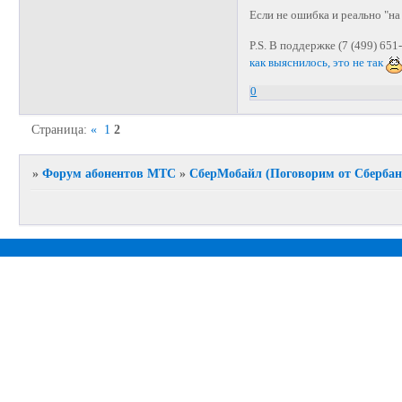
Если не ошибка и реально "на
P.S. В поддержке (7 (499) 65
как выяснилось, это не так
0
Страница:
«
1
2
»
Форум абонентов МТС
»
СберМобайл (Поговорим от Сбербан