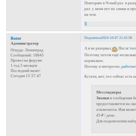
Повторяю в N-ный раз: я разо
раз: у меня нет их симки и пр
на чем.
0
Поделиться
2024-10-07 21:45:58
Rotor
Администратор
А я не разорвал
После
тог
Откуда:
Ленинград
Поэтому потом ещё несколько
Сообщений:
18845
Провел на форуме:
нормально.
1 год 5 месяцев
Потому и интересно,
работае
Последний визит:
Сегодня 15:57:47
Кстати, вот, что сейчас есть 
Мессенджеры
Звонки
и сообщения бе
предоставляется на ско
отключится. Или может
45 ₽ / день
Для подключения набе