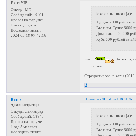
ExtraVIP
Откуда:
МО
lexeich написал(а):
Сообщений:
10491
Провел на форуме:
Турция 2000 рублей за
1 месяц 8 дней
Вьетнам, Тунис 6000 р
Последний визит:
Доминикана 20000 рубл
2024-05-18 07:42:16
Куба 600 рублей за 5М
Класс
За бугор, в
правильно.
Отредактировано zarus (2019-
0
Поделиться
2019-05-21 18:31:26
Rotor
Администратор
Откуда:
Ленинград
lexeich написал(а):
Сообщений:
18845
Провел на форуме:
Турция 2000 рублей за
1 год 5 месяцев
Вьетнам, Тунис 6000 р
Последний визит:
Доминикана 20000 рубл