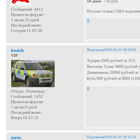
10 дней
- 750 руб.
Сообщений:
4412
Похоже только США подешев
Провел на форуме:
1 месяц 10 дней
0
Последний визит:
Сегодня 11:05:36
Поделиться
2019-05-21 18:26:05
lexeich
VIP
Турция 2000 рублей за 1Гб,
Вьетнам, Тунис 6000 рублей з
Доминикана 20000 рублей за 
Куба 600 рублей за
5
Мб (120
0
Откуда:
Ленинград
Сообщений:
1452
Провел на форуме:
1 месяц 6 дней
Последний визит:
Вчера 16:23:33
Поделиться
2019-05-21 18:31:25
zarus