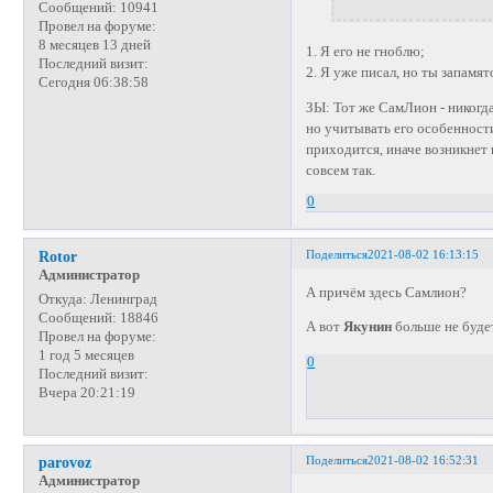
Сообщений:
10941
Провел на форуме:
8 месяцев 13 дней
1. Я его не гноблю;
Последний визит:
2. Я уже писал, но ты запамят
Сегодня 06:38:58
ЗЫ: Тот же СамЛион - никогда
но учитывать его особенност
приходится, иначе возникнет 
совсем так.
0
Поделиться
2021-08-02 16:13:15
Rotor
Администратор
А причём здесь Самлион?
Откуда:
Ленинград
Сообщений:
18846
А вот
Якунин
больше не буде
Провел на форуме:
1 год 5 месяцев
0
Последний визит:
Вчера 20:21:19
Поделиться
2021-08-02 16:52:31
parovoz
Администратор