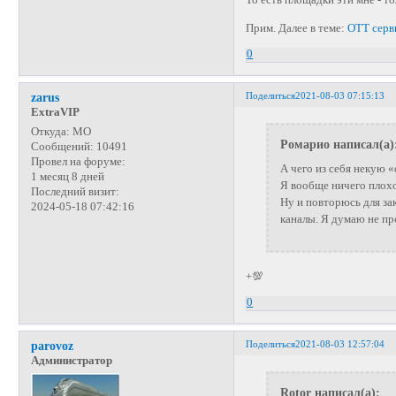
То есть площадки эти мне - т
Прим. Далее в теме:
ОТТ серви
0
Поделиться
2021-08-03 07:15:13
zarus
ExtraVIP
Откуда:
МО
Ромарио написал(а)
Сообщений:
10491
Провел на форуме:
А чего из себя некую 
1 месяц 8 дней
Я вообще ничего плохо
Последний визит:
Ну и повторюсь для за
2024-05-18 07:42:16
каналы. Я думаю не пр
+💯
0
Поделиться
2021-08-03 12:57:04
parovoz
Администратор
Rotor написал(а):