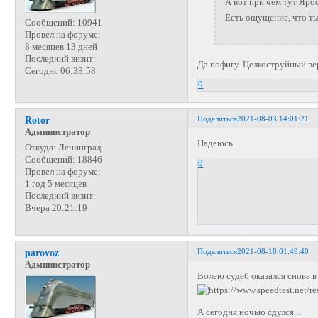
А вот при чём тут Яро
Есть ощущение, что т
Сообщений:
10941
Провел на форуме:
8 месяцев 13 дней
Последний визит:
Да пофигу. Целкоструйный ве
Сегодня 06:38:58
0
Поделиться
2021-08-03 14:01:21
Rotor
Администратор
Надеюсь.
Откуда:
Ленинград
Сообщений:
18846
0
Провел на форуме:
1 год 5 месяцев
Последний визит:
Вчера 20:21:19
Поделиться
2021-08-18 01:49:40
parovoz
Администратор
Волею судеб оказался снова 
А сегодня ночью сдулся...