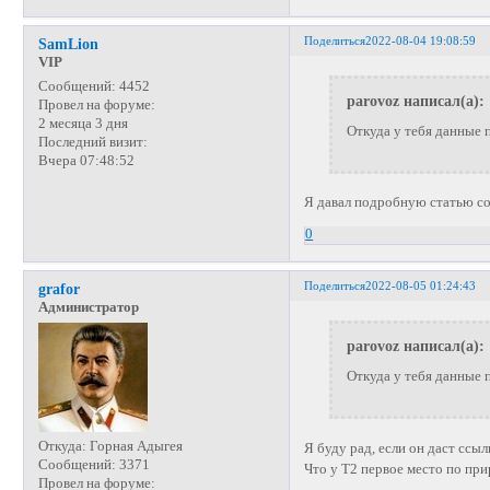
Поделиться
2022-08-04 19:08:59
SamLion
VIP
Сообщений:
4452
parovoz написал(а):
Провел на форуме:
2 месяца 3 дня
Откуда у тебя данные 
Последний визит:
Вчера 07:48:52
Я давал подробную статью со
0
Поделиться
2022-08-05 01:24:43
grafor
Администратор
parovoz написал(а):
Откуда у тебя данные 
Откуда:
Горная Адыгея
Я буду рад, если он даст ссыл
Сообщений:
3371
Что у Т2 первое место по при
Провел на форуме: