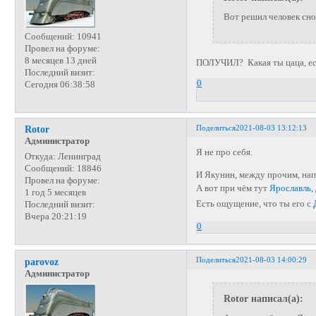
Вот решил человек снов
Сообщений:
10941
Провел на форуме:
8 месяцев 13 дней
ПОЛУЧИЛ? Какая ты цаца, если
Последний визит:
0
Сегодня 06:38:58
Поделиться
2021-08-03 13:12:13
Rotor
Администратор
Я не про себя.
Откуда:
Ленинград
Сообщений:
18846
И Якунин, между прочим, на
Провел на форуме:
А вот при чём тут
Ярославль
,
1 год 5 месяцев
Есть ощущение, что ты его с
Последний визит:
Вчера 20:21:19
0
Поделиться
2021-08-03 14:00:29
parovoz
Администратор
Rotor написал(а):