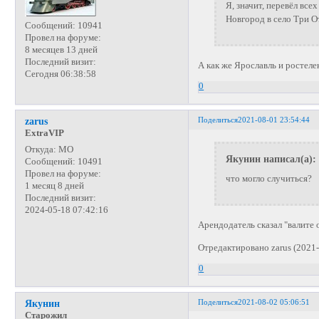
Я, значит, перевёл вс
Новгород в село Три О
Сообщений:
10941
Провел на форуме:
8 месяцев 13 дней
Последний визит:
А как же Ярославль и ростеле
Сегодня 06:38:58
0
Поделиться
2021-08-01 23:54:44
zarus
ExtraVIP
Откуда:
МО
Якунин написал(а):
Сообщений:
10491
Провел на форуме:
что могло случиться?
1 месяц 8 дней
Последний визит:
2024-05-18 07:42:16
Арендодатель сказал "валите 
Отредактировано zarus (2021-
0
Поделиться
2021-08-02 05:06:51
Якунин
Старожил