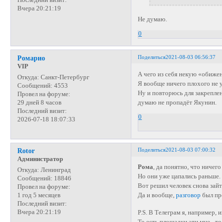
Последний визит:
Вчера 20:21:19
Не думаю.
0
Поделиться
2021-08-03 06:56:37
Ромарио
VIP
А чего из себя некую «обиже
Откуда:
Санкт-Петербург
Я вообще ничего плохого не у
Сообщений:
4553
Ну и повторюсь для закрепле
Провел на форуме:
думаю не пропадёт Якунин.
29 дней 8 часов
Последний визит:
0
2026-07-18 18:07:33
Поделиться
2021-08-03 07:00:32
Rotor
Администратор
Рома
, да понятно, что ничег
Откуда:
Ленинград
Но они уже цапались раньше.
Сообщений:
18846
Вот решил человек снова зайт
Провел на форуме:
Да и вообще,
разговор
был пр
1 год 5 месяцев
Последний визит:
Вчера 20:21:19
P.S. В Телеграм я, например, 