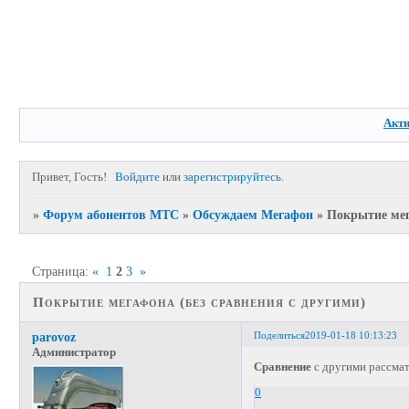
Акт
Привет, Гость!
Войдите
или
зарегистрируйтесь
.
»
Форум абонентов МТС
»
Обсуждаем Мегафон
»
Покрытие мег
Страница:
«
1
2
3
»
Покрытие мегафона (без сравнения с другими)
Поделиться
2019-01-18 10:13:23
parovoz
Администратор
Сравнение
с другими рассма
0