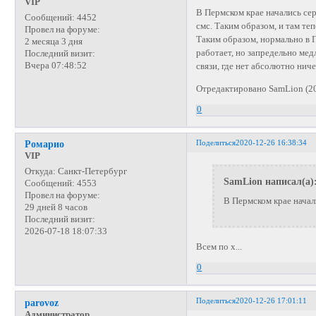
VIP
В Пермском крае начались се
Сообщений:
4452
смс. Таким образом, и там те
Провел на форуме:
Таким образом, нормально в 
2 месяца 3 дня
работает, но запредельно мед
Последний визит:
Вчера 07:48:52
связи, где нет абсолютно нич
Отредактировано SamLion (20
0
Поделиться
2020-12-26 16:38:34
Ромарио
VIP
Откуда:
Санкт-Петербург
SamLion написал(а)
Сообщений:
4553
Провел на форуме:
В Пермском крае начал
29 дней 8 часов
Последний визит:
2026-07-18 18:07:33
Всем по х...
0
Поделиться
2020-12-26 17:01:11
parovoz
Администратор