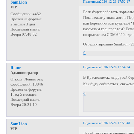
Поделиться
2020-12-26 17:52:17
SamLion
VIP
Если будет работать нормаль
Сообщений:
4452
Пока лежит у знакомого в Пер
Провел на форуме:
или Березники или куда ещё? 
2 месяца 3 дня
наземным транспортом? Если 
Последний визит:
Вчера 07:48:52
покрытие сел CDMA450, где н
Отредактировано SamLion (20
0
Поделиться
2020-12-26 17:54:24
Rotor
Администратор
В Краснокамск, на другой бе
Откуда:
Ленинград
Как буду собираться, свяжем
Сообщений:
18846
Провел на форуме:
0
1 год 5 месяцев
Последний визит:
Вчера 20:21:19
Поделиться
2020-12-26 17:59:48
SamLion
VIP
Давай тогда чуть заранее свя