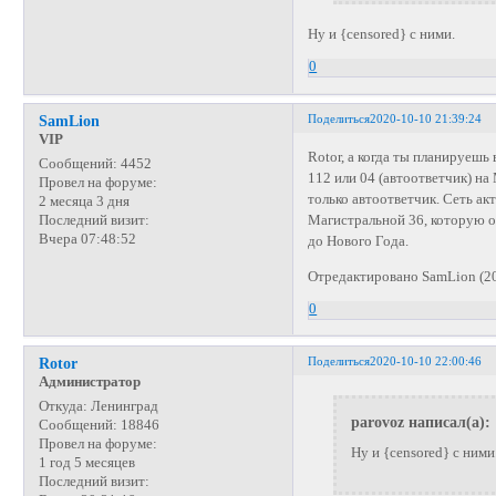
Ну и {censored} с ними.
0
Поделиться
2020-10-10 21:39:24
SamLion
VIP
Rotor, а когда ты планируешь
Сообщений:
4452
112 или 04 (автоответчик) на
Провел на форуме:
только автоответчик. Сеть ак
2 месяца 3 дня
Магистральной 36, которую о
Последний визит:
Вчера 07:48:52
до Нового Года.
Отредактировано SamLion (20
0
Поделиться
2020-10-10 22:00:46
Rotor
Администратор
Откуда:
Ленинград
parovoz написал(а):
Сообщений:
18846
Провел на форуме:
Ну и {censored} с ними
1 год 5 месяцев
Последний визит: