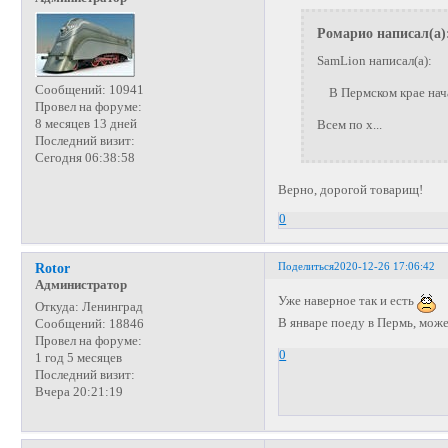
Ромарио написал(а)
SamLion написал(а):
Сообщений:
10941
В Пермском крае нача
Провел на форуме:
8 месяцев 13 дней
Всем по х...
Последний визит:
Сегодня 06:38:58
Верно, дорогой товарищ!
0
Поделиться
2020-12-26 17:06:42
Rotor
Администратор
Уже наверное так и есть
Откуда:
Ленинград
В январе поеду в Пермь, мож
Сообщений:
18846
Провел на форуме:
0
1 год 5 месяцев
Последний визит:
Вчера 20:21:19