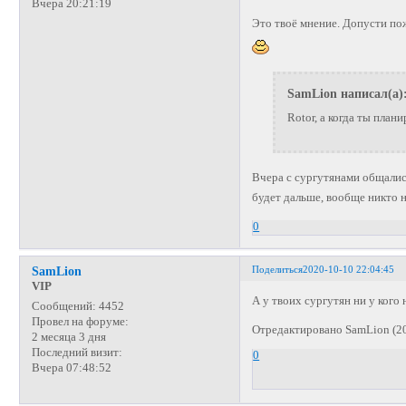
Вчера 20:21:19
Это твоё мнение. Допусти по
SamLion написал(а)
Rotor, а когда ты план
Вчера с сургутянами общалис
будет дальше, вообще никто 
0
Поделиться
2020-10-10 22:04:45
SamLion
VIP
А у твоих сургутян ни у ког
Сообщений:
4452
Провел на форуме:
Отредактировано SamLion (20
2 месяца 3 дня
Последний визит:
0
Вчера 07:48:52