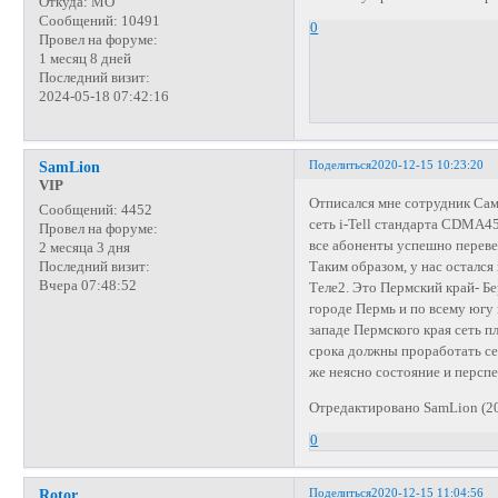
Откуда:
МО
Сообщений:
10491
0
Провел на форуме:
1 месяц 8 дней
Последний визит:
2024-05-18 07:42:16
Поделиться
2020-12-15 10:23:20
SamLion
VIP
Отписался мне сотрудник Сам
Сообщений:
4452
сеть i-Tell стандарта CDMA4
Провел на форуме:
все абоненты успешно переве
2 месяца 3 дня
Таким образом, у нас осталс
Последний визит:
Вчера 07:48:52
Теле2. Это Пермский край- Б
городе Пермь и по всему югу 
западе Пермского края сеть п
срока должны проработать се
же неясно состояние и персп
Отредактировано SamLion (20
0
Поделиться
2020-12-15 11:04:56
Rotor