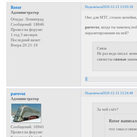
Поделиться
2020-12-15 13:03:18
Rotor
Администратор
Оно для МТС стоило копейки,
Откуда:
Ленинград
Сообщений:
18846
parovoz
, когда ты наконец п
Провел на форуме:
паразитировании на ней?
1 год 5 месяцев
Последний визит:
Вчера 20:21:19
Связь
Не раз ведь писал: ком
связисты
связью
заним
0
Поделиться
2020-12-15 13:24:48
parovoz
Администратор
За чей счёт?
Rotor написал
Сообщений:
10941
что смысл связи
Провел на форуме: