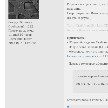
Разрешается сравнивать, все 
покрытие.
Скоро закрытие.. Возможно де
(На грани флуда..)
Откуда:
Воронеж
Тэги:- Скай Линк Sky Link 
Сообщений:
1222
Network Перспективы сотовой
Провел на форуме:
11 дней 10 часов
Примечание:
Последний визит:
- Общее обсуждение Скайлинк
2018-01-21 14:49:54
- Новую сеть Скайлинк (LTE-
- Желающих почитать и пона
Ссылка на группу в Vk
по CD
- Перевод голосовых абоненто
телефон горячей линии
88003336363 или 849
Отредактировано Prizer (2016
0