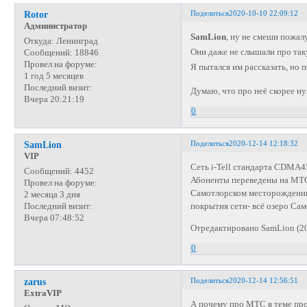
Поделиться
2020-10-10 22:09:12
Rotor
Администратор
SamLion
, ну не смеши пожа
Откуда:
Ленинград
Они даже не слышали про та
Сообщений:
18846
Провел на форуме:
Я пытался им рассказать, но 
1 год 5 месяцев
Последний визит:
Думаю, что про неё скорее ну
Вчера 20:21:19
0
Поделиться
2020-12-14 12:18:32
SamLion
VIP
Сеть i-Tell стандарта CDMA45
Сообщений:
4452
Абоненты переведены на МТС
Провел на форуме:
Самотлорском месторождении 
2 месяца 3 дня
покрытия сети- всё озеро Са
Последний визит:
Вчера 07:48:52
Отредактировано SamLion (20
0
Поделиться
2020-12-14 12:56:51
zarus
ExtraVIP
А почему про МТС в теме пр