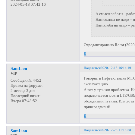
2024-05-18 07:42:16
А смысл работы - рабо
Нам солнца не надо – н
Нам хлеба на надо – ра
Отредактировано Rotor (2020
0
Поделиться
2020-12-15 16:14:19
SamLion
VIP
Говорят, в Нефтеюганске МТС 
Сообщений:
4452
эксплуатацию.
Провел на форуме:
А вот у тузиков проблемка. 
2 месяца 3 дня
подключается к сети LTE/GSM
Последний визит:
Вчера 07:48:52
обходными путями. Или хотя 
привередливый
0
Поделиться
2020-12-26 11:16:58
SamLion