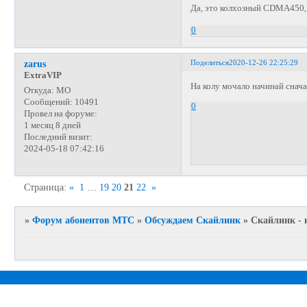
Да, это колхозный CDMA450, 
0
Поделиться
2020-12-26 22:25:29
zarus
ExtraVIP
На колу мочало начинай снача
Откуда:
МО
Сообщений:
10491
0
Провел на форуме:
1 месяц 8 дней
Последний визит:
2024-05-18 07:42:16
Страница:
«
1
…
19
20
21
22
»
»
Форум абонентов МТС
»
Обсуждаем Скайлинк
»
Скайлинк - 