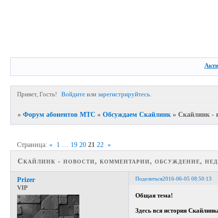
Акт
Привет, Гость!
Войдите
или
зарегистрируйтесь
.
»
Форум абонентов МТС
»
Обсуждаем Скайлинк
»
Скайлинк - 
Страница:
«
1
…
19
20
21
22
»
Скайлинк - новости, комментарии, обсуждение, нед
Поделиться
2016-06-05 08:50:13
Prizer
VIP
Общая тема!
Здесь вся история Скайлинка